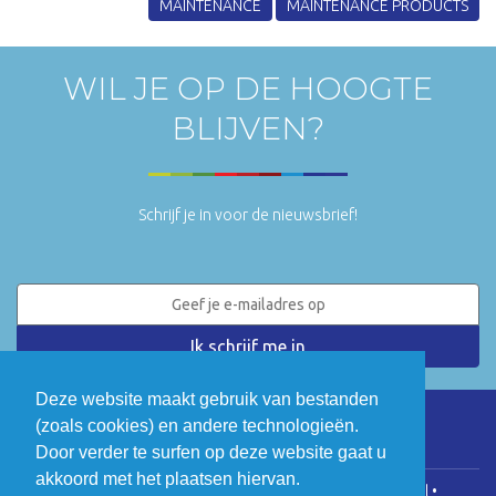
MAINTENANCE
MAINTENANCE PRODUCTS
WIL JE OP DE HOOGTE
BLIJVEN?
Schrijf je in voor de nieuwsbrief!
Deze website maakt gebruik van bestanden
(zoals cookies) en andere technologieën.
LinkedIn
Twitter
Door verder te surfen op deze website gaat u
akkoord met het plaatsen hiervan.
COGEN Vlaanderen • Koningsstraat 146, 1000 Brussel •