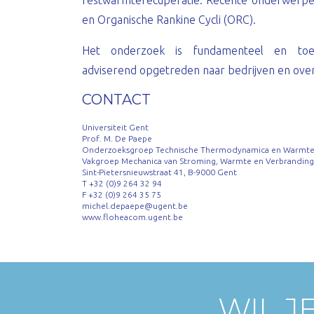
restwarmterecuperatie. Recente onderwerpen
en Organische Rankine Cycli (ORC).
Het onderzoek is fundamenteel en toeg
adviserend opgetreden naar bedrijven en over
CONTACT
Universiteit Gent
Prof. M. De Paepe
Onderzoeksgroep Technische Thermodynamica en Warmte
Vakgroep Mechanica van Stroming, Warmte en Verbranding
Sint-Pietersnieuwstraat 41, B-9000 Gent
T +32 (0)9 264 32 94
F +32 (0)9 264 35 75
michel.depaepe@ugent.be
www.floheacom.ugent.be
WIL J