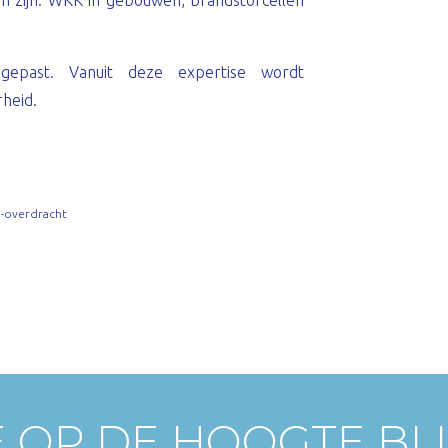
 zijn: WKK in gebouwen, brandstofcellen
epast. Vanuit deze expertise wordt
heid.
-overdracht
E OP DE HOOGTE BL