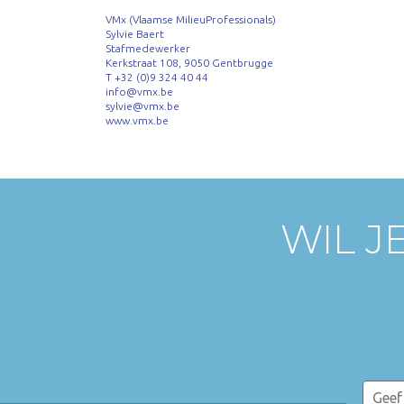
VMx (Vlaamse MilieuProfessionals)
Sylvie Baert
Stafmedewerker
Kerkstraat 108, 9050 Gentbrugge
T +32 (0)9 324 40 44
info@vmx.be
sylvie@vmx.be
www.vmx.be
WIL J