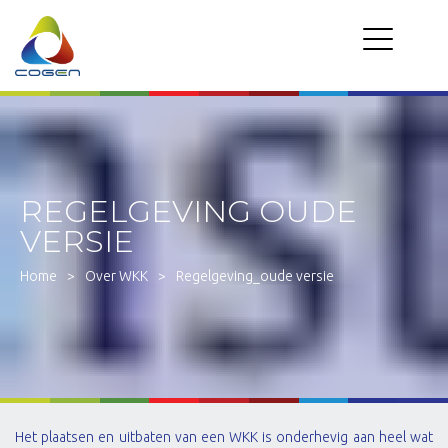
REGELGEVING OUDE
VERSIE
Home
>
Over WKK
>
Regelgeving_oude versie
Het plaatsen en uitbaten van een WKK is onderhevig aan heel wat