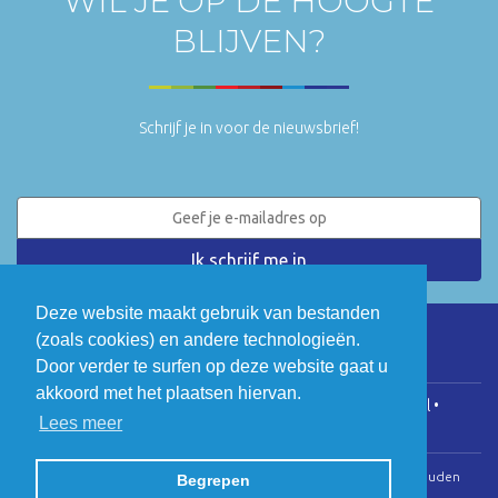
WIL JE OP DE HOOGTE
BLIJVEN?
Schrijf je in voor de nieuwsbrief!
Deze website maakt gebruik van bestanden
(zoals cookies) en andere technologieën.
LinkedIn
Twitter
Door verder te surfen op deze website gaat u
akkoord met het plaatsen hiervan.
COGEN Vlaanderen • Koningsstraat 146, 1000 Brussel •
Lees meer
info@cogenvlaanderen.be
• BTW: BE0475.920.701
© Copyright 2026 | Cogen Vlaanderen • Alle rechten voorbehouden
Begrepen