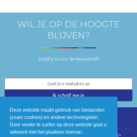
WIL JE OP DE HOOGTE
BLIJVEN?
Schrijf je in voor de nieuwsbrief!
Deze website maakt gebruik van bestanden
(zoals cookies) en andere technologieën.
LinkedIn
Twitter
Door verder te surfen op deze website gaat u
akkoord met het plaatsen hiervan.
COGEN Vlaanderen • Koningsstraat 146, 1000 Brussel •