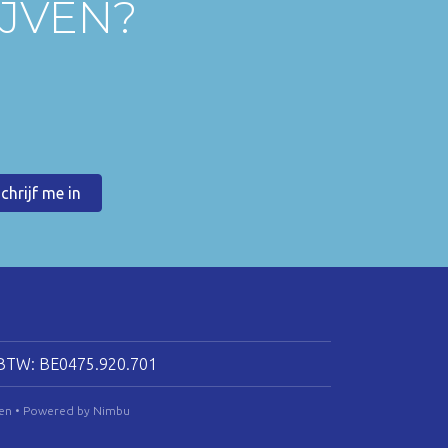
IJVEN?
BTW: BE0475.920.701
en
•
Powered by Nimbu