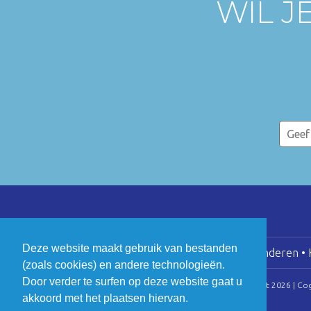
WIL J
Deze website maakt gebruik van bestanden
COGEN Vlaanderen • K
(zoals cookies) en andere technologieën.
Door verder te surfen op deze website gaat u
© Copyright 2026 | Co
akkoord met het plaatsen hiervan.