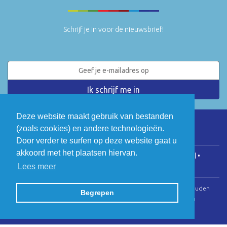
Schrijf je in voor de nieuwsbrief!
Deze website maakt gebruik van bestanden
(zoals cookies) en andere technologieën.
LinkedIn
Twitter
Door verder te surfen op deze website gaat u
akkoord met het plaatsen hiervan.
COGEN Vlaanderen • Koningsstraat 146, 1000 Brussel •
Lees meer
info@cogenvlaanderen.be
• BTW: BE0475.920.701
© Copyright 2026 | Cogen Vlaanderen • Alle rechten voorbehouden
Begrepen
Webdesign door Zenjoy in Leuven
•
Powered by Nimbu