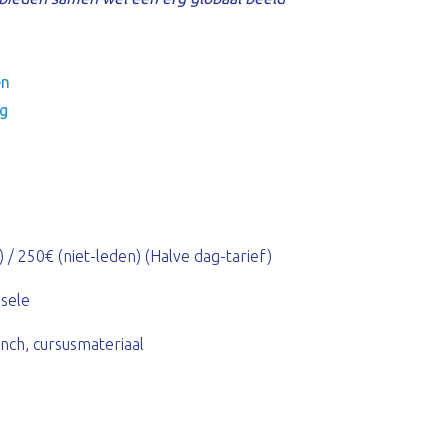
en
ag
 / 250€ (niet-leden) (Halve dag-tarief)
lsele
unch, cursusmateriaal