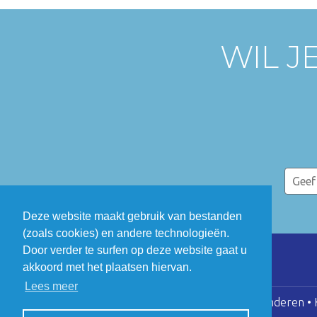
WIL J
Deze website maakt gebruik van bestanden
(zoals cookies) en andere technologieën.
Door verder te surfen op deze website gaat u
akkoord met het plaatsen hiervan.
Lees meer
COGEN Vlaanderen • K