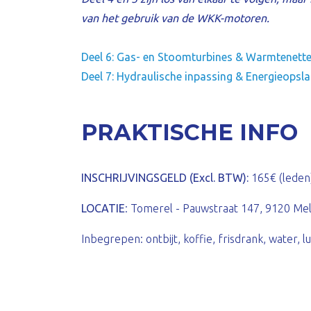
van het gebruik van de WKK-motoren.
Deel 6:
Gas- en Stoomturbines & Warmtenett
Deel 7: H
ydraulische inpassing
&
Energieopsl
PRAKTISCHE INFO
INSCHRIJVINGSGELD (Excl. BTW):
165€ (leden)
LOCATIE
: Tomerel - Pauwstraat 147, 9120 Me
Inbegrepen: ontbijt, koffie, frisdrank, water, l