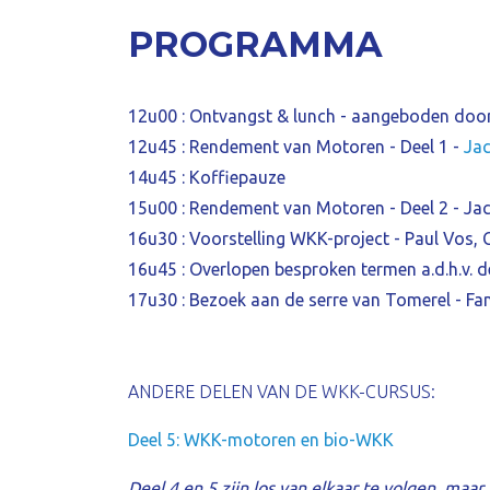
PROGRAMMA
12u00 : Ontvangst & lunch - aangeboden door
12u45 : Rendement van Motoren - Deel 1 -
Jac
14u45 : Koffiepauze
15u00 :
Rendement van Motoren - Deel 2
- Jac
16u30 : Voorstelling WKK-project - Paul Vos, 
16u45 : Overlopen besproken termen a.d.h.v. 
17u30 : Bezoek aan de serre van Tomerel - Fa
ANDERE DELEN VAN DE WKK-CURSUS:
Deel 5: WKK-motoren en bio-WKK
Deel 4 en 5 zijn los van elkaar te volgen, maa