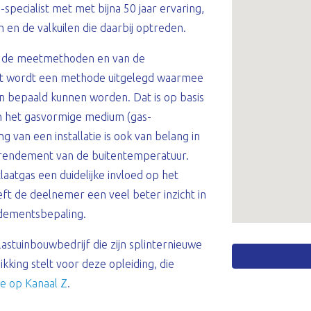
specialist met met bijna 50 jaar ervaring,
en de valkuilen die daarbij optreden.
n de meetmethoden en van de
st wordt een methode uitgelegd waarmee
n bepaald kunnen worden. Dat is op basis
 het gasvormige medium (gas-
ng van een installatie is ook van belang in
alrendement van de buitentemperatuur.
aatgas een duidelijke invloed op het
ft de deelnemer een veel beter inzicht in
dementsbepaling.
astuinbouwbedrijf die zijn splinternieuwe
kking stelt voor deze opleiding, die
e op Kanaal Z
.