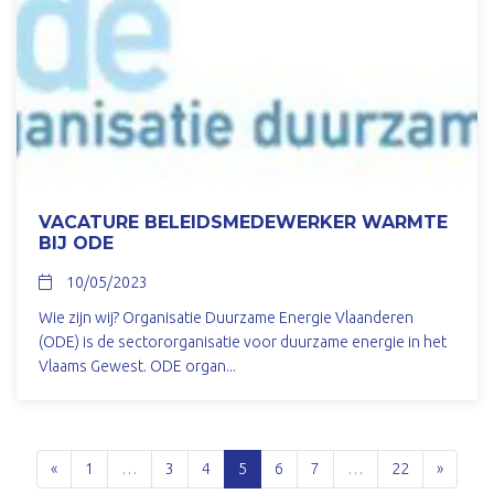
VACATURE BELEIDSMEDEWERKER WARMTE
BIJ ODE
10/05/2023
Wie zijn wij? Organisatie Duurzame Energie Vlaanderen
(ODE) is de sectororganisatie voor duurzame energie in het
Vlaams Gewest. ODE organ...
«
1
…
3
4
5
6
7
…
22
»